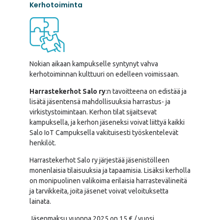
Kerhotoiminta
Nokian aikaan kampukselle syntynyt vahva
kerhotoiminnan kulttuuri on edelleen voimissaan.
Harrastekerhot Salo ry
:n tavoitteena on edistää ja
lisätä jäsentensä mahdollisuuksia harrastus- ja
virkistystoimintaan. Kerhon tilat sijaitsevat
kampuksella, ja kerhon jäseneksi voivat liittyä kaikki
Salo IoT Campuksella vakituisesti työskentelevät
henkilöt.
Harrastekerhot Salo ry järjestää jäsenistölleen
monenlaisia tilaisuuksia ja tapaamisia. Lisäksi kerholla
on monipuolinen valikoima erilaisia harrastevälineitä
ja tarvikkeita, joita jäsenet voivat veloituksetta
lainata.
Jäsenmaksu vuonna 2025 on 15 € / vuosi.