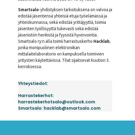
Smartsalo
-yhdistyksen tarkoituksena on valvoa ja
edistää jäsentensä yhteisiä etuja työelämässä ja
yhteiskunnassa, sekä edistää yrittäjyyttä, toimia
jäsenten työllisyyttä tukevasti sekä edistää
jäsenistön henkistä ja fyysistä hyvinvointia.
Smartsalo ry:n alla toimii harrastuskerho
Hacklab
,
jonka monipuolinen elektroniikan
mittalaitelaboratorio on kampuksella toimivien
yritysten käytettävissä. Tilat sijaitsevat Kuution 3.
kerroksessa.
Yhteystiedot:
Harrastekerhot:
harrastekerhotsalo@outlook.com
Smartsalo: hacklab@smartsalo.com