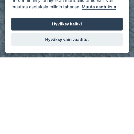
personoinnin ja analytiikan mahdollistamiseksi. Voit
muuttaa asetuksia milloin tahansa.
Muuta asetuksia
Hyväksy kaikki
Hyväksy vain vaaditut
MONIPUOLINEN STUDIO
Kampuksen Studio-tila on varattavissa kokoustilojen
varausjärjestelmän kautta edulliseen tuntihintaan. Studio on
toteutettu yhteistyössä Yrityssalon kanssa, ja tila soveltuu
muun muassa livestriimauksien järjestämiseen, podcastien
nauhoittamiseen sekä videotallenteiden kuvaamiseen.
Studiota voi hyödyntää myös videopalavereissa. Kamerat,
mikrofonit ja muu tekniikka ovat käyttövalmiina Studiossa, ja
tekniikan käyttöön saa tarvittaessa apua kampuksen
henkilökunnalta. Studion voi varata käyttöönsä omaan tarpeen
mukaan tunniksi tai vaikka koko päiväksi.