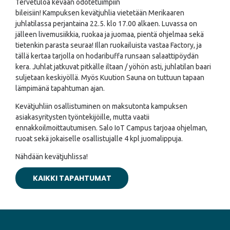
Tervetuloa kevään odotetuimpiin
bileisiin! Kampuksen kevätjuhlia vietetään Merikaaren
juhlatilassa perjantaina 22.5. klo 17.00 alkaen. Luvassa on
jälleen livemusiikkia, ruokaa ja juomaa, pientä ohjelmaa sekä
tietenkin parasta seuraa! Illan ruokailuista vastaa Factory, ja
tällä kertaa tarjolla on hodaribuffa runsaan salaattipöydän
kera. Juhlat jatkuvat pitkälle iltaan / yöhön asti, juhlatilan baari
suljetaan keskiyöllä. Myös Kuution Sauna on tuttuun tapaan
lämpimänä tapahtuman ajan.
Kevätjuhliin osallistuminen on maksutonta kampuksen
asiakasyritysten työntekijöille, mutta vaatii
ennakkoilmoittautumisen. Salo IoT Campus tarjoaa ohjelman,
ruoat sekä jokaiselle osallistujalle 4 kpl juomalippuja.
Nähdään kevätjuhlissa!
KAIKKI TAPAHTUMAT