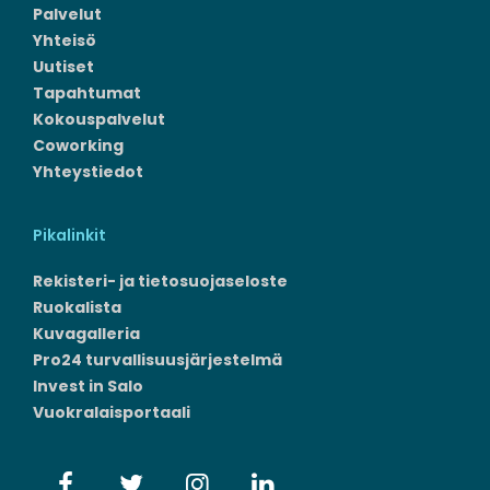
Palvelut
Yhteisö
Uutiset
Tapahtumat
Kokouspalvelut
Coworking
Yhteystiedot
Pikalinkit
Rekisteri- ja tietosuojaseloste
Ruokalista
Kuvagalleria
Pro24 turvallisuusjärjestelmä
Invest in Salo
Vuokralaisportaali