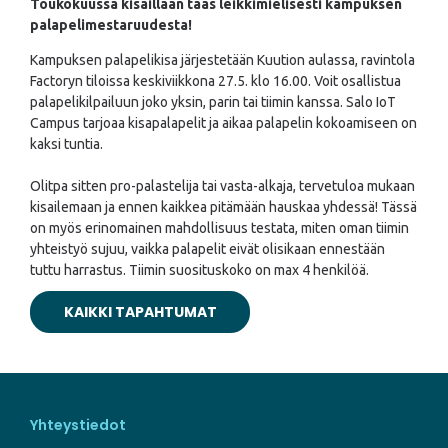
Toukokuussa kisaillaan taas leikkimielisesti kampuksen
palapelimestaruudesta!
Kampuksen palapelikisa järjestetään Kuution aulassa, ravintola
Factoryn tiloissa keskiviikkona 27.5. klo 16.00. Voit osallistua
palapelikilpailuun joko yksin, parin tai tiimin kanssa. Salo IoT
Campus tarjoaa kisapalapelit ja aikaa palapelin kokoamiseen on
kaksi tuntia.
Olitpa sitten pro-palastelija tai vasta-alkaja, tervetuloa mukaan
kisailemaan ja ennen kaikkea pitämään hauskaa yhdessä! Tässä
on myös erinomainen mahdollisuus testata, miten oman tiimin
yhteistyö sujuu, vaikka palapelit eivät olisikaan ennestään
tuttu harrastus. Tiimin suosituskoko on max 4 henkilöä.
KAIKKI TAPAHTUMAT
Yhteystiedot