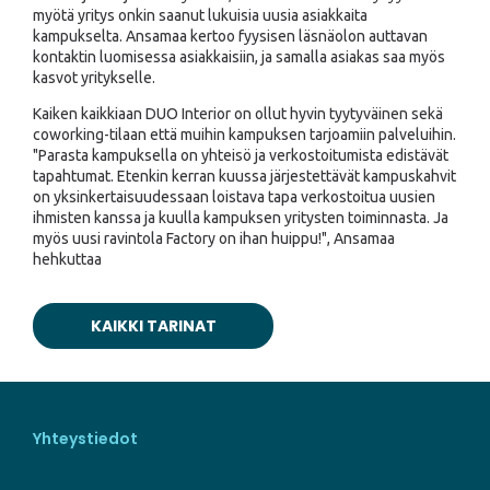
myötä yritys onkin saanut lukuisia uusia asiakkaita
kampukselta. Ansamaa kertoo fyysisen läsnäolon auttavan
kontaktin luomisessa asiakkaisiin, ja samalla asiakas saa myös
kasvot yritykselle.
Kaiken kaikkiaan DUO Interior on ollut hyvin tyytyväinen sekä
coworking-tilaan että muihin kampuksen tarjoamiin palveluihin.
"Parasta kampuksella on yhteisö ja verkostoitumista edistävät
tapahtumat. Etenkin kerran kuussa järjestettävät kampuskahvit
on yksinkertaisuudessaan loistava tapa verkostoitua uusien
ihmisten kanssa ja kuulla kampuksen yritysten toiminnasta. Ja
myös uusi ravintola Factory on ihan huippu!", Ansamaa
hehkuttaa
KAIKKI TARINAT
Yhteystiedot