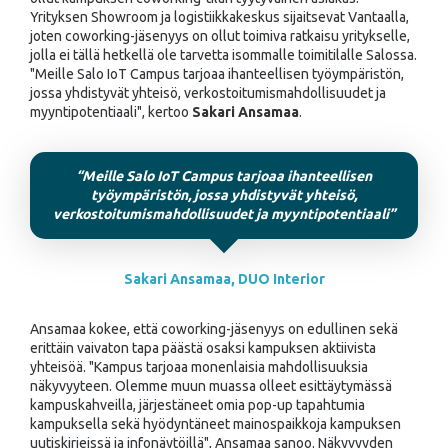
Yrityksen Showroom ja logistiikkakeskus sijaitsevat Vantaalla,
joten coworking-jäsenyys on ollut toimiva ratkaisu yritykselle,
jolla ei tällä hetkellä ole tarvetta isommalle toimitilalle Salossa.
"Meille Salo IoT Campus tarjoaa ihanteellisen työympäristön,
jossa yhdistyvät yhteisö, verkostoitumismahdollisuudet ja
myyntipotentiaali", kertoo
Sakari Ansamaa
.
“Meille Salo IoT Campus tarjoaa ihanteellisen
työympäristön, jossa yhdistyvät yhteisö,
verkostoitumismahdollisuudet ja myyntipotentiaali”
Sakari Ansamaa, DUO Interior
Ansamaa kokee, että coworking-jäsenyys on edullinen sekä
erittäin vaivaton tapa päästä osaksi kampuksen aktiivista
yhteisöä. "Kampus tarjoaa monenlaisia mahdollisuuksia
näkyvyyteen. Olemme muun muassa olleet esittäytymässä
kampuskahveilla, järjestäneet omia pop-up tapahtumia
kampuksella sekä hyödyntäneet mainospaikkoja kampuksen
uutiskirjeissä ja infonäytöillä", Ansamaa sanoo. Näkyvyyden