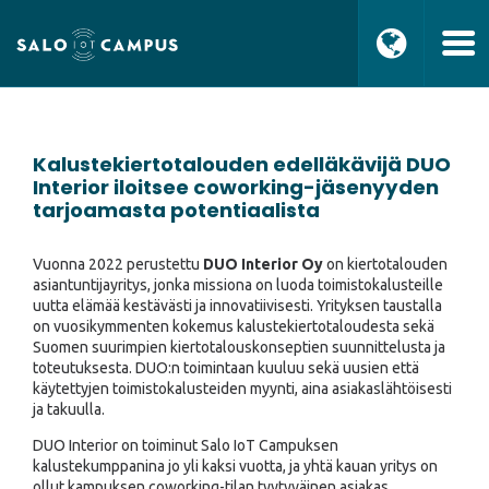
Kalustekiertotalouden edelläkävijä DUO
Interior iloitsee coworking-jäsenyyden
tarjoamasta potentiaalista
Vuonna 2022 perustettu
DUO Interior Oy
on kiertotalouden
asiantuntijayritys, jonka missiona on luoda toimistokalusteille
uutta elämää kestävästi ja innovatiivisesti. Yrityksen taustalla
on vuosikymmenten kokemus kalustekiertotaloudesta sekä
Suomen suurimpien kiertotalouskonseptien suunnittelusta ja
toteutuksesta. DUO:n toimintaan kuuluu sekä uusien että
käytettyjen toimistokalusteiden myynti, aina asiakaslähtöisesti
ja takuulla.
DUO Interior on toiminut Salo IoT Campuksen
kalustekumppanina jo yli kaksi vuotta, ja yhtä kauan yritys on
ollut kampuksen coworking-tilan tyytyväinen asiakas.