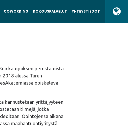
COWORKING
KOKOUSPALVELUT
YHTEYSTIEDOT
i. Kun kampuksen perustamista
en 2018 alussa Turun
snesAkatemiassa opiskeleva
ita kannustetaan yrittäjyyteen
ostetaan tiimejä, jotka
ideoitaan. Opintojensa aikana
massa maahantuontiyritystä