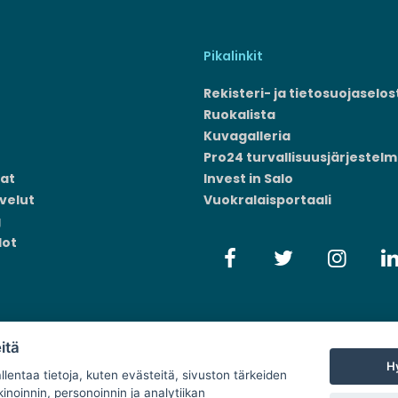
Pikalinkit
Rekisteri- ja tietosuojaselos
Ruokalista
Kuvagalleria
Pro24 turvallisuusjärjestel
at
Invest in Salo
velut
Vuokralaisportaali
g
dot
itä
Hy
lentaa tietoja, kuten evästeitä, sivuston tärkeiden
inoinnin, personoinnin ja analytiikan