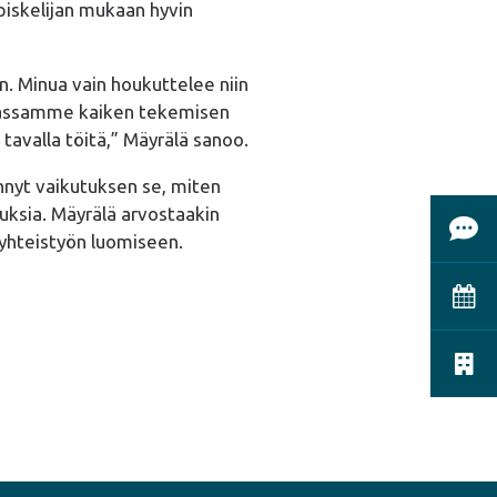
piskelijan mukaan hyvin
in. Minua vain houkuttelee niin
nnassamme kaiken tekemisen
tavalla töitä,” Mäyrälä sanoo.
hnyt vaikutuksen se, miten
uuksia. Mäyrälä arvostaakin
Ota 
 yhteistyön luomiseen.
Vara
Vapaa