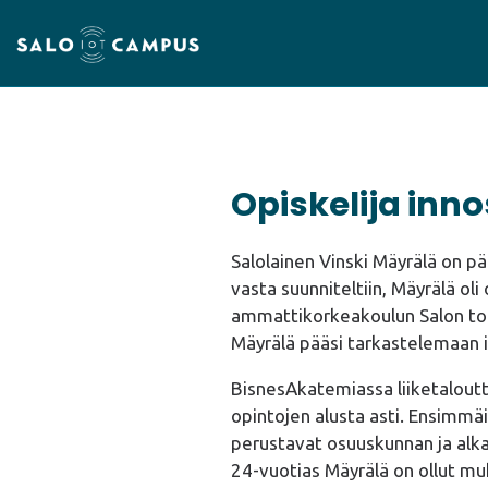
Opiskelija inno
Salolainen Vinski Mäyrälä on 
vasta suunniteltiin, Mäyrälä o
ammattikorkeakoulun Salon toi
Mäyrälä pääsi tarkastelemaan 
BisnesAkatemiassa liiketaloutta
opintojen alusta asti. Ensimmä
perustavat osuuskunnan ja alka
24-vuotias Mäyrälä on ollut m