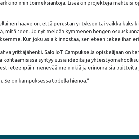
arkkinoinnin toimeksiantoja. Lisääkin projekteja mahtuisi o
sellainen haave on, että perustan yrityksen tai vaikka kaksik
ättää, mitä teen. Jo nyt meidän kymmenen hengen osuusku
semme. Kun joku asia kiinnostaa, sen eteen tekee ihan eri 
ahva yrittäjähenki. Salo IoT Campuksella opiskelijaan on te
sä kohtaamisissa syntyy uusia ideoita ja yhteistyömahdollis
esti eteenpäin menevää meininkiä ja erinomaisia puitteita
n. Se on kampuksessa todella hienoa.”