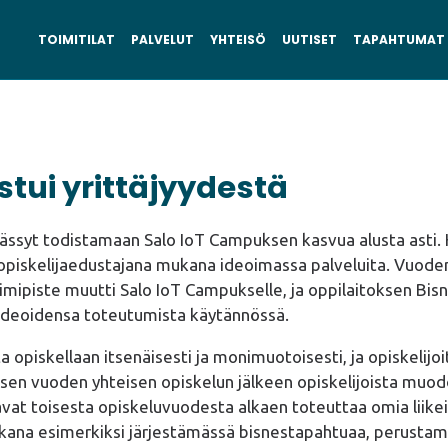
TOIMITILAT
PALVELUT
YHTEISÖ
UUTISET
TAPAHTUMAT
stui yrittäjyydestä
päässyt todistamaan Salo IoT Campuksen kasvua alusta ast
li opiskelijaedustajana mukana ideoimassa palveluita. Vuod
mipiste muutti Salo IoT Campukselle, ja oppilaitoksen Bi
ideoidensa toteutumista käytännössä.
 opiskellaan itsenäisesti ja monimuotoisesti, ja opiskelijo
isen vuoden yhteisen opiskelun jälkeen opiskelijoista muod
vat toisesta opiskeluvuodesta alkaen toteuttaa omia liike
ukana esimerkiksi järjestämässä bisnestapahtuaa, perusta