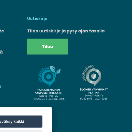
Uutiskirje
te
Tilaa uutiskirje ja pysy ajan tasalla
Tilaa
mä
väksy kaikki