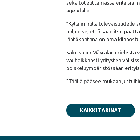
sekä toteuttamassa erilaisia m
agendalle.
”Kyllä minulla tulevaisuudelle 
paljon se, että saan itse pä
lähtökohtana on oma kiinnostuk
Salossa on Mäyrälän mielestä v
vauhdikkaasti yritysten välisis
opiskeluympäristössään erityis
”Täällä pääsee mukaan juttuihi
KAIKKI TARINAT