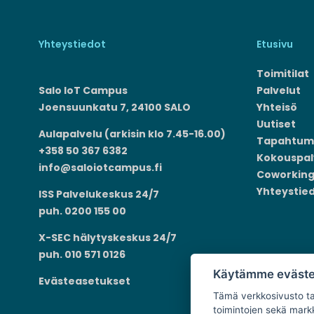
Yhteystiedot
Etusivu
Toimitilat
Salo IoT Campus
Palvelut
Joensuunkatu 7, 24100 SALO
Yhteisö
Uutiset
Aulapalvelu (arkisin klo 7.45-16.00)
Tapahtum
+358 50 367 6382
Kokouspal
info@saloiotcampus.fi
Coworkin
Yhteystie
ISS Palvelukeskus 24/7
puh. 0200 155 00
X-SEC hälytyskeskus 24/7
puh. 010 571 0126
Käytämme eväste
Evästeasetukset
Tämä verkkosivusto tal
toimintojen sekä markk