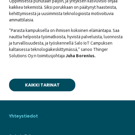
Oppimisesta puhutaan paljon, ja yrityksen kasvuvisio ohjaa
kaikkea tekemistä. Siksi porukkaan on päätynyt haasteista,
kehittymisestä ja uusimmista teknologioista motivoituvia
ammattilaisia.
”Parasta kampuksella on ihmisen kokoinen elämäntapa. Saa
nauttia helpoista työmatkoista, hyvistä palveluista, luonnosta
ja turvallisuudesta, ja työskennellä Salo IoT Campuksen
kaltaisessa teknologiakeskittymässä,” sanoo Thinger
Solutions Oy:n toimitusjohtaja
Juha Borenius.
KAIKKI TARINAT
Yhteystiedot