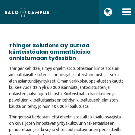
Thinger Solutions Oy auttaa
kiinteistöalan ammattilaisia
onnistumaan työssään
Thinger kehittää ja myy ohjelmistotuotteitaan kiinteistöalan
ammattilaisille kuten isännöitsijät, kiinteistönomistajat sekä
alan asiantuntijayritykset. Oman verkkokauppa-alustan kautta
kulkee vuosittain yli 60 000 isännöitsijäntodistusten ja
erilaisten palvelujen tilausta. Kiinteistöalan hankkeiden ja
palvelujen kilpailuttamiseen tehdyn kilpailutusohjelmiston
kautta on tehty jo noin 10 000 kilpailutusta.
Thingerissä tiedetään, että ohjelmistoalalla kilpailu osaajista
on kova, joten innostavan yrityskulttuurin rakentamiseen
panostetaan ja arki sujuu yhteisöohjautuvuuden periaatteilla.