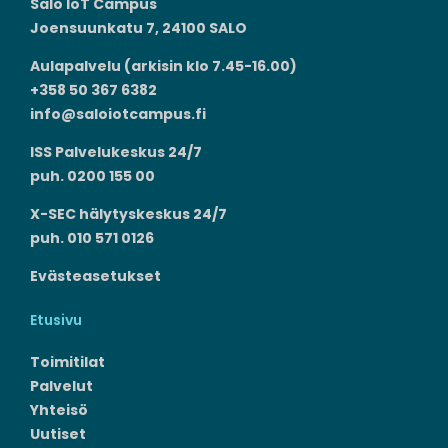
Salo IoT Campus
Joensuunkatu 7, 24100 SALO
Aulapalvelu (arkisin klo 7.45-16.00)
+358 50 367 6382
info@saloiotcampus.fi
ISS Palvelukeskus 24/7
puh. 0200 155 00
X-SEC hälytyskeskus 24/7
puh. 010 571 0126
Evästeasetukset
Etusivu
Toimitilat
Palvelut
Yhteisö
Uutiset