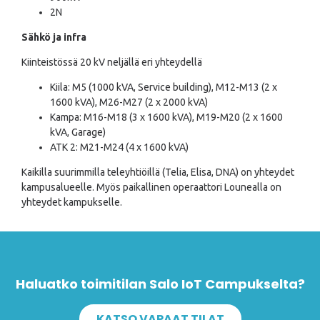
2N
Sähkö ja infra
Kiinteistössä 20 kV neljällä eri yhteydellä
Kiila: M5 (1000 kVA, Service building), M12-M13 (2 x
1600 kVA), M26-M27 (2 x 2000 kVA)
Kampa: M16-M18 (3 x 1600 kVA), M19-M20 (2 x 1600
kVA, Garage)
ATK 2: M21-M24 (4 x 1600 kVA)
Kaikilla suurimmilla teleyhtiöillä (Telia, Elisa, DNA) on yhteydet
kampusalueelle. Myös paikallinen operaattori Lounealla on
yhteydet kampukselle.
Haluatko toimitilan Salo IoT Campukselta?
KATSO VAPAAT TILAT