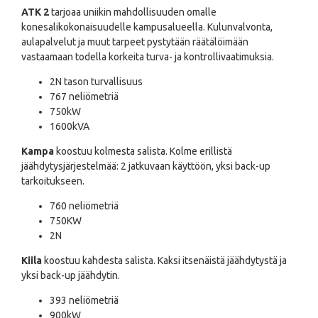
ATK 2
tarjoaa uniikin mahdollisuuden omalle
konesalikokonaisuudelle kampusalueella. Kulunvalvonta,
aulapalvelut ja muut tarpeet pystytään räätälöimään
vastaamaan todella korkeita turva- ja kontrollivaatimuksia.
2N tason turvallisuus
767 neliömetriä
750kW
1600kVA
Kampa
koostuu kolmesta salista. Kolme erillistä
jäähdytysjärjestelmää: 2 jatkuvaan käyttöön, yksi back-up
tarkoitukseen.
760 neliömetriä
750KW
2N
Kiila
koostuu kahdesta salista. Kaksi itsenäistä jäähdytystä ja
yksi back-up jäähdytin.
393 neliömetriä
900kW