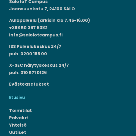
Salo IoT Campus
Joensuunkatu 7, 24100 SALO
Aulapalvelu (arkisin klo 7.45-16.00)
+358 50 367 6382
info@saloiotcampus.fi
ISS Palvelukeskus 24/7
puh. 0200 155 00
X-SEC hälytyskeskus 24/7
puh. 010 571 0126
Evästeasetukset
Etusivu
Toimitilat
Palvelut
Yhteisö
Uutiset