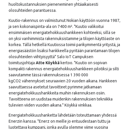
huoltokustannuksien pieneneminen yhtäaikaisesti
olosuhteiden parantuessa.
Kuutio-rakennus on valmistunut Nokian käyttöön vuonna 1987,
ja sen kokonaispinta-ala on 7400 m². "Kuutio valikoitui
ensimmäisen energiatehokkuushankkeen kohteeksi, sillä se
on yksi vanhimmista rakennuksistamme ja tilojen käyttöaste on
korkea. Tällä hetkellä Kuutiossa toimii parikymmentä yritystä, ja
energiasäästön lisäksi hankkeella pyritään parantamaan tilojen
olosuhteiden viihtyisyyttä" Salo IoT Campuksen
toimitusjohtaja
Atte Köykkä
kertoo. "Kuutio on sopivan
kompakti rakennus energiatehokkuushankkeen pilotiksi ja silti
saavutamme tässä rakennuksessa 1 390 000
kgCO2 vähennykset seuraavien 20 vuoden aikana. Hankkeen
saavuttaessa asetetut tavoitteet pyrimme jatkamaan
energiatehokkuushankkeita muihin rakennuksen osiin.
Tavoitteena on uudistaa muidenkin rakennuksien tekniikka
tulevien viiden vuoden aikana." Köykkä vinkkaa.
Energiatehokkuushanketta lähdetään toteuttamaan yhdessä
Enerzin kanssa. "Enerz on meille jo entuudestaan tuttu ja
luotettava kumppani, jonka avulla olemme viime vuosina