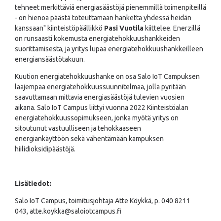
tehneet merkittäviä energiasäästöjä pienemmillä toimenpiteillä
- on hienoa päästä toteuttamaan hanketta yhdessä heidän
kanssaan" kiinteistöpäällikkö
Pasi Vuotila
kiittelee. Enerzillä
on runsaasti kokemusta energiatehokkuushankkeiden
suorittamisesta, ja yritys lupaa energiatehokkuushankkeilleen
energiansäästötakuun.
Kuution energiatehokkuushanke on osa Salo IoT Campuksen
laajempaa energiatehokkuussuunnitelmaa, jolla pyritään
saavuttamaan mittavia energiasäästöjä tulevien vuosien
aikana. Salo IoT Campus liittyi vuonna 2022 Kiinteistöalan
energiatehokkuussopimukseen, jonka myötä yritys on
sitoutunut vastuulliseen ja tehokkaaseen
energiankäyttöön sekä vähentämään kampuksen
hiilidioksidipäästöjä.
Lisätiedot:
Salo IoT Campus, toimitusjohtaja Atte Köykkä, p. 040 8211
043, atte.koykka@saloiotcampus.fi