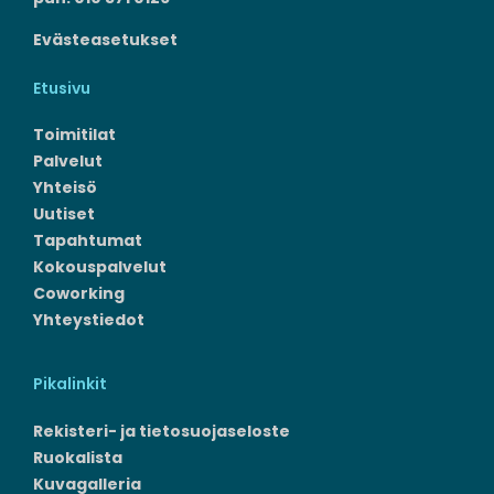
Evästeasetukset
Etusivu
Toimitilat
Palvelut
Yhteisö
Uutiset
Tapahtumat
Kokouspalvelut
Coworking
Yhteystiedot
Pikalinkit
Rekisteri- ja tietosuojaseloste
Ruokalista
Kuvagalleria