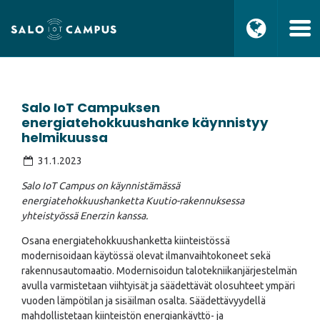
Salo IoT Campuksen
energiatehokkuushanke käynnistyy
helmikuussa
31.1.2023
Salo IoT Campus on käynnistämässä
energiatehokkuushanketta Kuutio-rakennuksessa
yhteistyössä Enerzin kanssa.
Osana energiatehokkuushanketta kiinteistössä
modernisoidaan käytössä olevat ilmanvaihtokoneet sekä
rakennusautomaatio. Modernisoidun talotekniikanjärjestelmän
avulla varmistetaan viihtyisät ja säädettävät olosuhteet ympäri
vuoden lämpötilan ja sisäilman osalta. Säädettävyydellä
mahdollistetaan kiinteistön energiankäyttö- ja