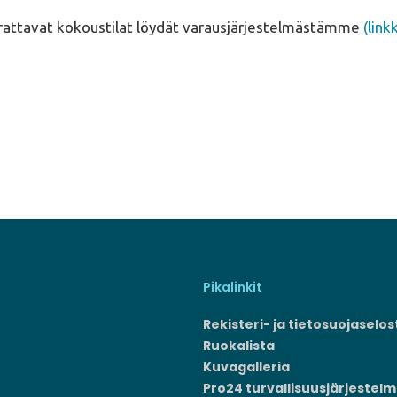
attavat kokoustilat löydät varausjärjestelmästämme
(link
Pikalinkit
Rekisteri- ja tietosuojaselos
Ruokalista
Kuvagalleria
Pro24 turvallisuusjärjestel