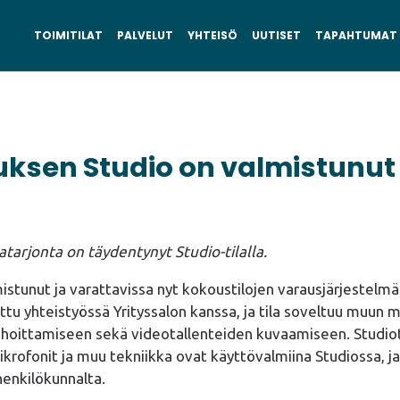
TOIMITILAT
PALVELUT
YHTEISÖ
UUTISET
TAPAHTUMAT
uksen Studio on valmistunut
tarjonta on täydentynyt Studio-tilalla.
stunut ja varattavissa nyt kokoustilojen varausjärjestelmä
ttu yhteistyössä Yrityssalon kanssa, ja tila soveltuu muun 
uhoittamiseen sekä videotallenteiden kuvaamiseen. Studio
krofonit ja muu tekniikka ovat käyttövalmiina Studiossa, j
enkilökunnalta.