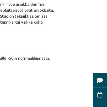
elenkiintoa asiakkaidemme
eolaitteistot ovat arvokkaita,
 Studion tekniikkaa omissa
tunniksi tai vaikka koko
uille -50% normaalihinnasta.
Ota 
Vara