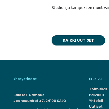
Studion ja kampuksen muut var
KAIKKI UUTISET
Yhteystiedot
Etusivu
Toimitilat
Salo IoT Campus
Palvelut
Joensuunkatu 7, 24100 SALO
Yhteisö
Uutiset