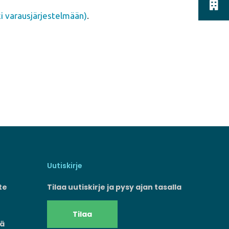
Vapaa
ki varausjärjestelmään)
.
Uutiskirje
te
Tilaa uutiskirje ja pysy ajan tasalla
Tilaa
mä