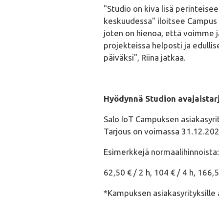
"Studio on kiva lisä perinteis
keskuudessa" iloitsee Campus
joten on hienoa, että voimme 
projekteissa helposti ja edull
päiväksi", Riina jatkaa.
Hyödynnä Studion avajaistar
Salo IoT Campuksen asiakasyrit
Tarjous on voimassa 31.12.2023
Esimerkkejä normaalihinnoista:
62,50 € / 2 h, 104 € / 4 h, 166,50
*Kampuksen asiakasyrityksille 