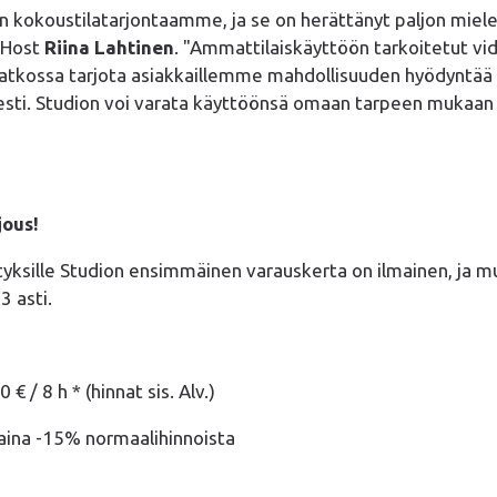
een kokoustilatarjontaamme, ja se on herättänyt paljon mi
 Host
Riina Lahtinen
. "Ammattilaiskäyttöön tarkoitetut vid
jatkossa tarjota asiakkaillemme mahdollisuuden hyödyntää
isesti. Studion voi varata käyttöönsä omaan tarpeen mukaan 
jous!
yksille Studion ensimmäinen varauskerta on ilmainen, ja m
 asti.
 € / 8 h * (hinnat sis. Alv.)
aina -15% normaalihinnoista