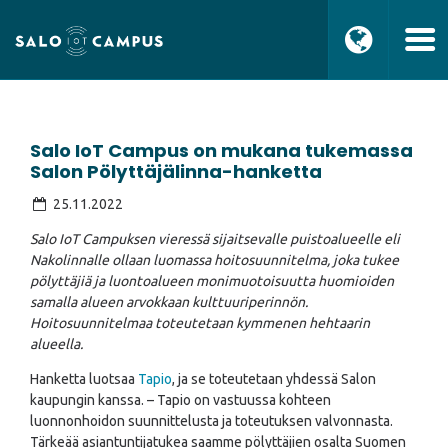
Salo IoT Campus on mukana tukemassa
Salon Pölyttäjälinna-hanketta
25.11.2022
Salo IoT Campuksen vieressä sijaitsevalle puistoalueelle eli
Nakolinnalle ollaan luomassa hoitosuunnitelma, joka tukee
pölyttäjiä ja luontoalueen monimuotoisuutta huomioiden
samalla alueen arvokkaan kulttuuriperinnön.
Hoitosuunnitelmaa toteutetaan kymmenen hehtaarin
alueella.
Hanketta luotsaa
Tapio
, ja se toteutetaan yhdessä Salon
kaupungin kanssa. – Tapio on vastuussa kohteen
luonnonhoidon suunnittelusta ja toteutuksen valvonnasta.
Tärkeää asiantuntijatukea saamme pölyttäjien osalta Suomen