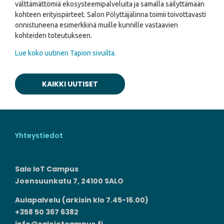
välttämättömiä ekosysteemipalveluita ja samalla säilyttämään
kohteen erityispiirteet. Salon Pölyttäjälinna toimii toivottavasti
onnistuneena esimerkkinä muille kunnille vastaavien
kohteiden toteutukseen.
Lue koko uutinen Tapion sivuilta.
KAIKKI UUTISET
Yhteystiedot
Salo IoT Campus
Joensuunkatu 7, 24100 SALO
Aulapalvelu (arkisin klo 7.45-16.00)
+358 50 367 6382
info@saloiotcampus.fi