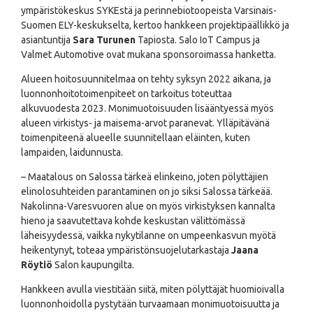
ympäristökeskus SYKEstä ja perinnebiotoopeista Varsinais-
Suomen ELY-keskukselta, kertoo hankkeen projektipäällikkö ja
asiantuntija
Sara Turunen
Tapiosta. Salo IoT Campus ja
Valmet Automotive ovat mukana sponsoroimassa hanketta.
Alueen hoitosuunnitelmaa on tehty syksyn 2022 aikana, ja
luonnonhoitotoimenpiteet on tarkoitus toteuttaa
alkuvuodesta 2023. Monimuotoisuuden lisääntyessä myös
alueen virkistys- ja maisema-arvot paranevat. Ylläpitävänä
toimenpiteenä alueelle suunnitellaan eläinten, kuten
lampaiden, laidunnusta.
– Maatalous on Salossa tärkeä elinkeino, joten pölyttäjien
elinolosuhteiden parantaminen on jo siksi Salossa tärkeää.
Nakolinna-Varesvuoren alue on myös virkistyksen kannalta
hieno ja saavutettava kohde keskustan välittömässä
läheisyydessä, vaikka nykytilanne on umpeenkasvun myötä
heikentynyt, toteaa ympäristönsuojelutarkastaja
Jaana
Röytiö
Salon kaupungilta.
Hankkeen avulla viestitään siitä, miten pölyttäjät huomioivalla
luonnonhoidolla pystytään turvaamaan monimuotoisuutta ja