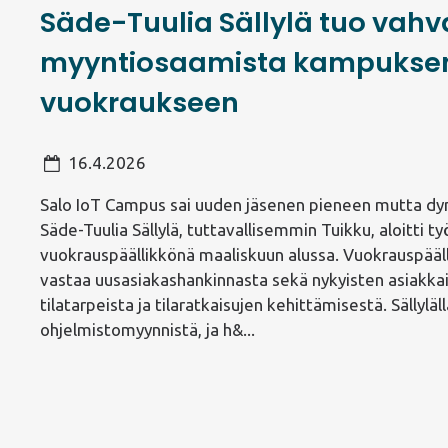
Säde-Tuulia Sällylä tuo vah
myyntiosaamista kampukse
vuokraukseen
16.4.2026
Salo IoT Campus sai uuden jäsenen pieneen mutta dy
Säde-Tuulia Sällylä, tuttavallisemmin Tuikku, aloitti 
vuokrauspäällikkönä maaliskuun alussa. Vuokrauspäälli
vastaa uusasiakashankinnasta sekä nykyisten asiakka
tilatarpeista ja tilaratkaisujen kehittämisestä. Sällylä
ohjelmistomyynnistä, ja h&...