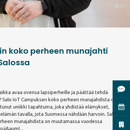
in koko perheen munajahti
 Salossa
Ota 
aikka avaa ovensa lapsiperheille ja päättää tehdä
? Salo IoT Campuksen koko perheen munajahdista on
Vara
tunut uniikki tapahtuma, joka yhdistää elämykset,
elämän tavalla, jota Suomessa nähdään harvoin. Salo
rheen munajahdista on muutamassa vuodessa
Vapaa
 pä&auml...