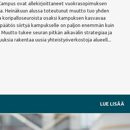
T Campus ovat allekirjoittaneet vuokrasopimuksen
la. Heinäkuun alussa toteutunut muutto tuo yhden
koripalloseuroista osaksi kampuksen kasvavaa
n päätös siirtyä kampukselle on paljon enemmän kuin
. Muutto tukee seuran pitkän aikavälin strategiaa ja
uksia rakentaa uusia yhteistyöverkostoja alueell...
LUE LISÄÄ