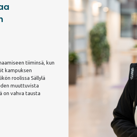
vaa
n
naamiseen tiiminsä, kun
työt kampuksen
kön roolissa Sällylä
iden muuttuvista
llä on vahva tausta