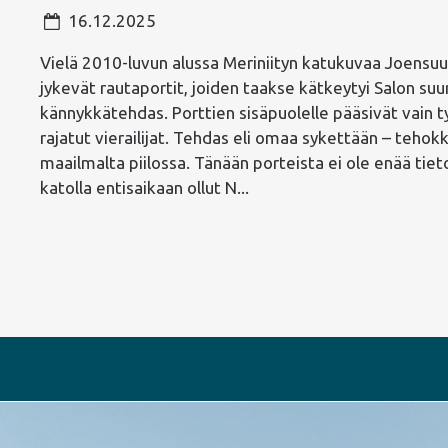
16.12.2025
Vielä 2010-luvun alussa Meriniityn katukuvaa Joensuun
jykevät rautaportit, joiden taakse kätkeytyi Salon suu
kännykkätehdas. Porttien sisäpuolelle pääsivät vain ty
rajatut vierailijat. Tehdas eli omaa sykettään – tehok
maailmalta piilossa. Tänään porteista ei ole enää tie
katolla entisaikaan ollut N...