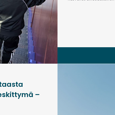
taasta
eskittymä –