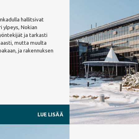
kadulla hallitsivat
ri ylpeys, Nokian
öntekijät ja tarkasti
kaasti, mutta muulta
toakaan, ja rakennuksen
LUE LISÄÄ