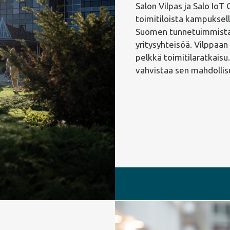
Salon Vilpas ja Salo Io
toimitiloista kampuksel
Suomen tunnetuimmista 
yritysyhteisöä. Vilppaa
pelkkä toimitilaratkaisu
vahvistaa sen mahdollisu