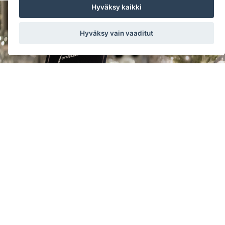
Hyväksy kaikki
Hyväksy vain vaaditut
Tyylikkäät puitteet pikkujouluun ja talven tapahtumiin
Salo IoT Campuksella
18.9.2025
Kesähelteiden päätyttyä on aika kääntää katseet vuoden
säihkyvimpään aikaan, pikkujoulukauteen! Salo IoT Campuksen
monipuoliset tapahtumatilat tarjoavat upeat puitteet